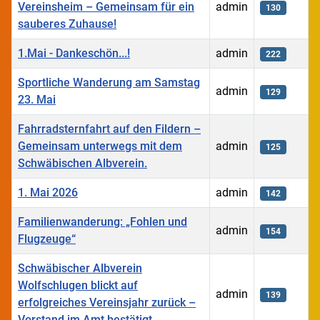
Vereinsheim – Gemeinsam für ein
admin
130
sauberes Zuhause!
1.Mai - Dankeschön...!
admin
222
Sportliche Wanderung am Samstag
admin
129
23. Mai
Fahrradsternfahrt auf den Fildern –
Gemeinsam unterwegs mit dem
admin
125
Schwäbischen Albverein.
1. Mai 2026
admin
142
Familienwanderung: „Fohlen und
admin
154
Flugzeuge“
Schwäbischer Albverein
Wolfschlugen blickt auf
admin
139
erfolgreiches Vereinsjahr zurück –
Vorstand im Amt bestätigt