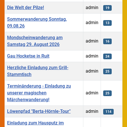
Die Welt der Pilze!
admin
19
Sommerwanderung Sonntag,
admin
13
09.08.26
Mondscheinwanderung am
admin
16
Samstag 29. August 2026
Gau Hocketse in Ruit
admin
24
Herzliche Einladung zum Grill-
admin
25
Stammtisch
Terminänderung - Einladung zu
unserer magischen
admin
25
Märchenwanderung!
Löwenpfad "Berta-Hörnle-Tour"
admin
114
Einladung zum Hausputz im