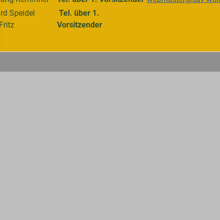
rd Speidel
Tel. über 1.
Fritz
Vorsitzender