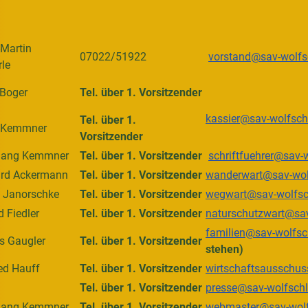
Martin
07022/51922
vorstand@sav-wolfs
rle
 Boger
Tel. über 1. Vorsitzender
kassier@sav-wolfsch
Tel. über 1.
t Kemmner
Vorsitzender
gang Kemmner
Tel. über 1. Vorsitzender
schriftfuehrer@sav-
ard Ackermann
Tel. über 1. Vorsitzender
wanderwart@sav-wol
 Janorschke
Tel. über 1. Vorsitzender
wegwart@sav-wolfsc
d Fiedler
Tel. über 1. Vorsitzender
naturschutzwart@sav
familien@sav-wolfsc
s Gaugler
Tel. über 1. Vorsitzender
stehen)
ied Hauff
Tel. über 1. Vorsitzender
wirtschaftsausschu
Tel. über 1. Vorsitzender
presse@sav-wolfsch
gang Kemmner
Tel. über 1. Vorsitzender
webmaster@sav-wolf