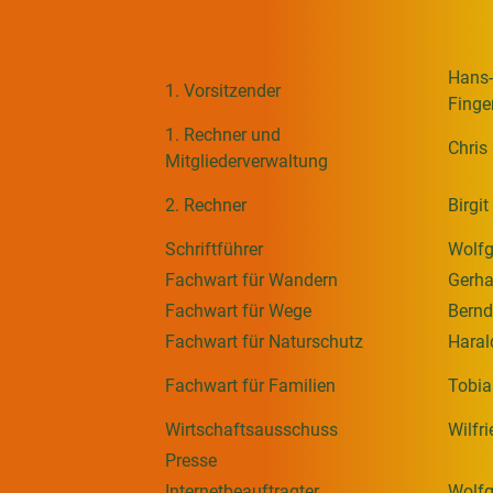
Hans-
1. Vorsitzender
Finge
1. Rechner und
Chris
Mitgliederverwaltung
2. Rechner
Birgi
Schriftführer
Wolf
Fachwart für Wandern
Gerh
Fachwart für Wege
Bernd
Fachwart für Naturschutz
Haral
Fachwart für Familien
Tobia
Wirtschaftsausschuss
Wilfr
Presse
Internetbeauftragter
Wolf