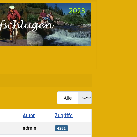
Anzeige #
Autor
Zugriffe
admin
4282