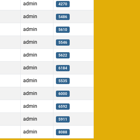
admin
4270
admin
5486
admin
5610
admin
5546
admin
5622
admin
6184
admin
5535
admin
6000
admin
6592
admin
5911
admin
8088