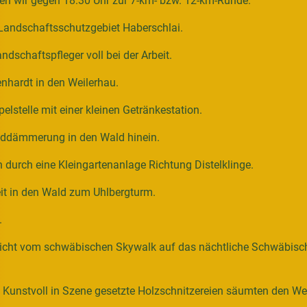
n wir gegen 18:30 Uhr zur 7-km- bzw. 12-km-Runde.
s Landschaftsschutzgebiet Haberschlai.
dschaftspfleger voll bei der Arbeit.
enhardt in den Weilerhau.
elstelle mit einer kleinen Getränkestation.
enddämmerung in den Wald hinein.
durch eine Kleingartenanlage Richtung Distelklinge.
eit in den Wald zum Uhlbergturm.
.
sicht vom schwäbischen Skywalk auf das nächtliche Schwäbis
Kunstvoll in Szene gesetzte Holzschnitzereien säumten den Weg b