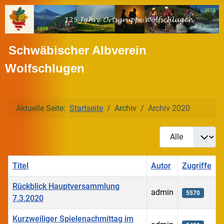
Schwäbischer Albverein
Wolfschlugen
Aktuelle Seite:
Startseite
Archiv
Archiv 2020
Anzeige #
Titel
Autor
Zugriffe
Rückblick Hauptversammlung
admin
5570
7.3.2020
Kurzweiliger Spielenachmittag im