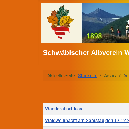
Schwäbischer Albverein 
Aktuelle Seite:
Startseite
Archiv
Ar
Titel
Wanderabschluss
Waldweihnacht am Samstag den 17.12.