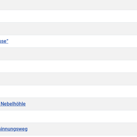
sse“
e Nebelhöhle
sinnungsweg