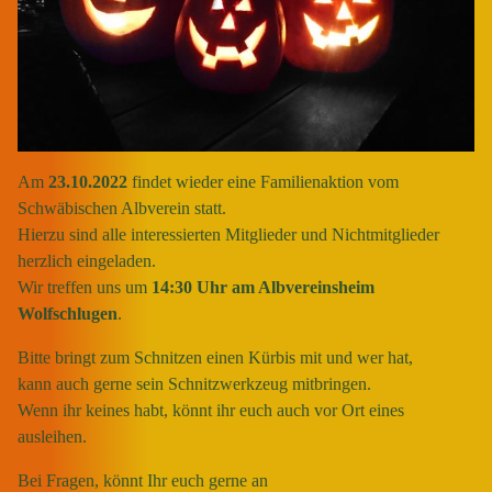
Am
23
.10.2022
findet wieder eine Familienaktion vom
Schwäbischen Albverein statt.
Hierzu sind alle interessierten Mitglieder und Nichtmitglieder
herzlich eingeladen.
Wir treffen uns um
14:30
Uhr
am Albvereinsheim
Wolfschlugen
.
Bitte bringt zum Schnitzen einen Kürbis mit und wer hat,
kann auch gerne sein Schnitzwerkzeug mitbringen.
Wenn ihr keines habt, könnt ihr euch auch vor Ort eines
ausleihen.
Bei Fragen, könnt Ihr euch gerne an