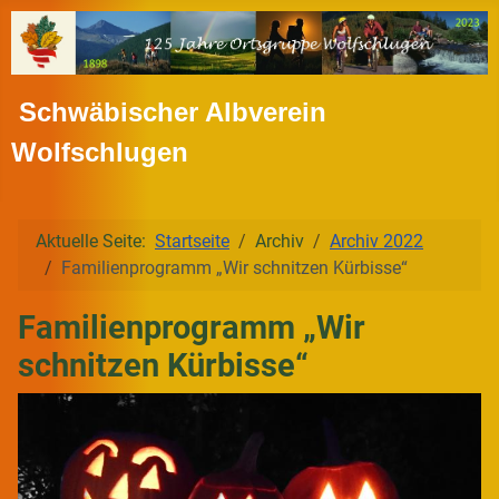
Schwäbischer Albverein
Wolfschlugen
Aktuelle Seite:
Startseite
Archiv
Archiv 2022
Familienprogramm „Wir schnitzen Kürbisse“
Familienprogramm „Wir
schnitzen Kürbisse“