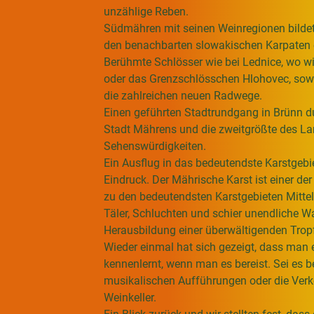
unzählige Reben.
Südmähren mit seinen Weinregionen bilde
den benachbarten slowakischen Karpaten ei
Berühmte Schlösser wie bei
Lednice
, wo w
oder das Grenzschlösschen
Hlohovec
, so
die zahlreichen neuen Radwege.
Einen geführten Stadtrundgang in
Brünn
d
Stadt Mährens und die zweitgrößte des Lan
Sehenswürdigkeiten.
Ein Ausflug in das bedeutendste Karstgebi
Eindruck. Der
Mährische Karst
ist einer d
zu den bedeutendsten Karstgebieten Mitte
Täler, Schluchten und schier unendliche W
Herausbildung einer überwältigenden Tropf
Wieder einmal hat sich gezeigt, dass man
kennenlernt, wenn man es bereist. Sei es b
musikalischen Aufführungen oder die Verk
Weinkeller.