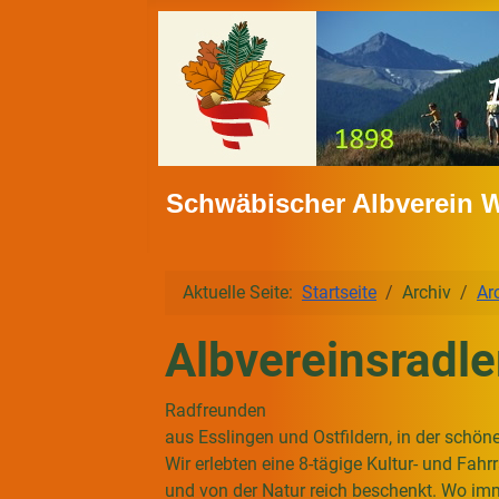
Schwäbischer Albverein 
Aktuelle Seite:
Startseite
Archiv
Ar
Albvereinsradl
Radfreunden
aus Esslingen und Ostfildern, in der schö
Wir erlebten eine 8-tägige Kultur- und Fa
und von der Natur reich beschenkt. Wo im