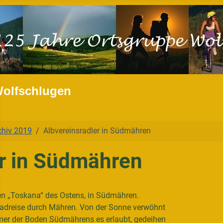
Wolfschlugen
chiv 2019
Albvereinsradler in Südmähren
er in Südmähren
nen „Toskana“ des Ostens, in
Südmähren.
hrradreise durch Mähren. Von der Sonne verwöhnt
mer der Boden Südmährens es erlaubt, gedeihen