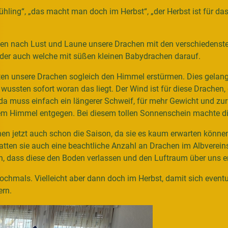
ling“, „das macht man doch im Herbst“, „der Herbst ist für das 
ten nach Lust und Laune unsere Drachen mit den verschiedenste
der auch welche mit süßen kleinen Babydrachen darauf.
ten unsere Drachen sogleich den Himmel erstürmen. Dies gelang 
wussten sofort woran das liegt. Der Wind ist für diese Drachen, 
 da muss einfach ein längerer Schweif, für mehr Gewicht und zu
m Himmel entgegen. Bei diesem tollen Sonnenschein machte die
nen jetzt auch schon die Saison, da sie es kaum erwarten können
atten sie auch eine beachtliche Anzahl an Drachen im Albvereins
, dass diese den Boden verlassen und den Luftraum über uns e
nochmals. Vielleicht aber dann doch im Herbst, damit sich eve
ern.