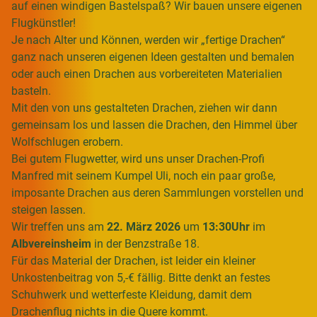
auf einen windigen Bastelspaß? Wir bauen unsere eigenen
Flugkünstler!
Je nach Alter und Können, werden wir „fertige Drachen“
ganz nach unseren eigenen Ideen gestalten und bemalen
oder auch einen Drachen aus vorbereiteten Materialien
basteln.
Mit den von uns gestalteten Drachen, ziehen wir dann
gemeinsam los und lassen die Drachen, den Himmel über
Wolfschlugen erobern.
Bei gutem Flugwetter, wird uns unser Drachen-Profi
Manfred mit seinem Kumpel Uli, noch ein paar große,
imposante Drachen aus deren Sammlungen vorstellen und
steigen lassen.
Wir treffen uns am
22. März 2026
um
13:30Uhr
im
Albvereinsheim
in der Benzstraße 18.
Für das Material der Drachen, ist leider ein kleiner
Unkostenbeitrag von 5,-€ fällig. Bitte denkt an festes
Schuhwerk und wetterfeste Kleidung, damit dem
Drachenflug nichts in die Quere kommt.