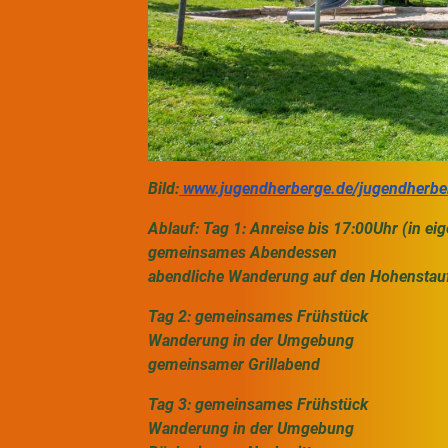
Bild:
www.jugendherberge.de/jugendherbe
Ablauf: Tag 1: Anreise bis 17:00Uhr (in ei
gemeinsames Abendessen
abendliche Wanderung auf den Hohenstau
Tag 2: gemeinsames Frühstück
Wanderung in der Umgebung
gemeinsamer Grillabend
Tag 3: gemeinsames Frühstück
Wanderung in der Umgebung