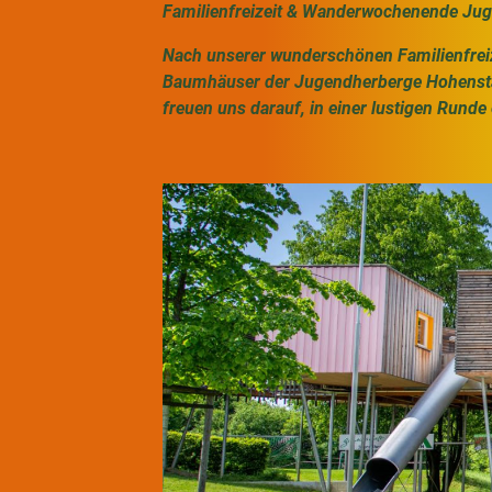
Familienfreizeit & Wanderwochenende Ju
Nach unserer wunderschönen Familienfreizei
Baumhäuser der Jugendherberge Hohenstauf
freuen uns darauf, in einer lustigen Rund