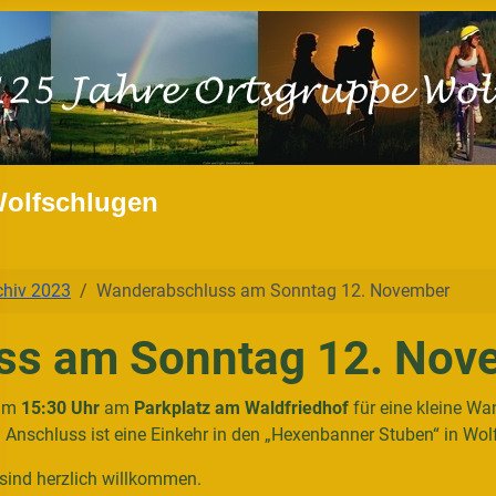
Wolfschlugen
chiv 2023
Wanderabschluss am Sonntag 12. November
ss am Sonntag 12. Nov
 um
15:30 Uhr
am
Parkplatz am Waldfriedhof
für eine kleine W
m Anschluss ist eine Einkehr in den „Hexenbanner Stuben“ in Wol
 sind herzlich willkommen.