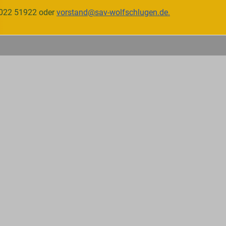
07022 51922 oder
vorstand@sav-wolfschlugen.de
.