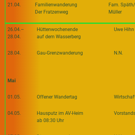
21.04.
Familienwanderung
Fam. Späth
Der Fratzenweg
Müller
26.04.–
Hüttenwochenende
Uwe Hihn
28.04.
auf dem Wasserberg
28.04.
Gau-Grenzwanderung
N.N.
Mai
01.05.
Offener Wandertag
Wirtschaf
04.05.
Hausputz im AV-Heim
Vorstand
ab 08:30 Uhr