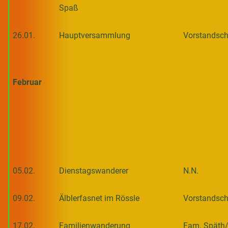
Spaß
26.01.
Hauptversammlung
Vorstandsch
Februar
05.02.
Dienstagswanderer
N.N.
09.02.
Älblerfasnet im Rössle
Vorstandsch
17.02.
Familienwanderung
Fam. Späth