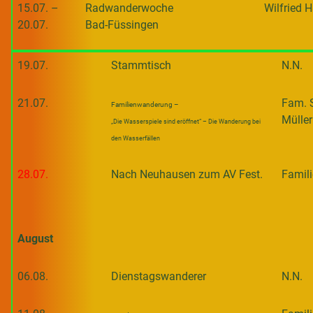
15.07. –
Radwanderwoche
Wilfried 
20.07.
Bad-Füssingen
19.07.
Stammtisch
N.N.
21.07.
Fam. 
Familienwanderung –
Müller
„Die Wasserspiele sind eröffnet“ – Die Wanderung bei
den Wasserfällen
28.07.
Nach Neuhausen zum AV Fest.
Famili
August
06.08.
Dienstagswanderer
N.N.