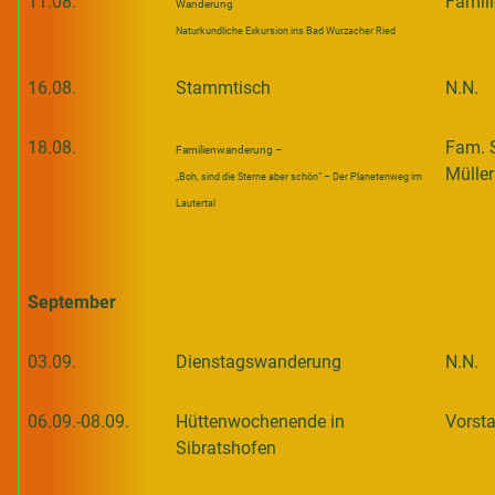
11.08.
Famili
Wanderung
Naturkundliche Exkursion ins Bad Wurzacher Ried
16.08.
Stammtisch
N.N.
18.08.
Fam. 
Familienwanderung –
Müller
„Boh, sind die Sterne aber schön“ – Der Planetenweg im
Lautertal
September
03.09.
Dienstagswanderung
N.N.
06.09.-08.09.
Hüttenwochenende in
Vorst
Sibratshofen