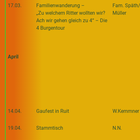
17.03.
Familienwanderung –
Fam. Späth
„Zu welchem Ritter wollten wir?
Müller
Ach wir gehen gleich zu 4“ – Die
4 Burgentour
April
14.04.
Gaufest in Ruit
W.Kemmner
19.04.
Stammtisch
N.N.