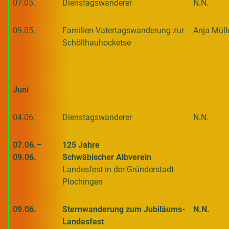
07.05.
Dienstagswanderer
N.N.
09.05.
Familien-Vatertagswanderung zur
Anja Müll
Schöllhauhocketse
Juni
04.06.
Dienstagswanderer
N.N.
07.06.–
125 Jahre
09.06.
Schwäbischer Albverein
Landesfest in der Gründerstadt
Plochingen
09.06.
Sternwanderung zum Jubiläums-
N.N.
Landesfest