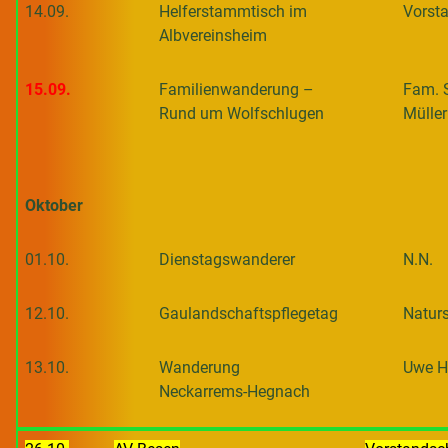
14.09.
Helferstammtisch im
Vorst
Albvereinsheim
15.09.
Familienwanderung –
Fam. 
Rund um Wolfschlugen
Müller
Oktober
01.10.
Dienstagswanderer
N.N.
12.10.
Gaulandschaftspflegetag
Natur
13.10.
Wanderung
Uwe H
Neckarrems-Hegnach