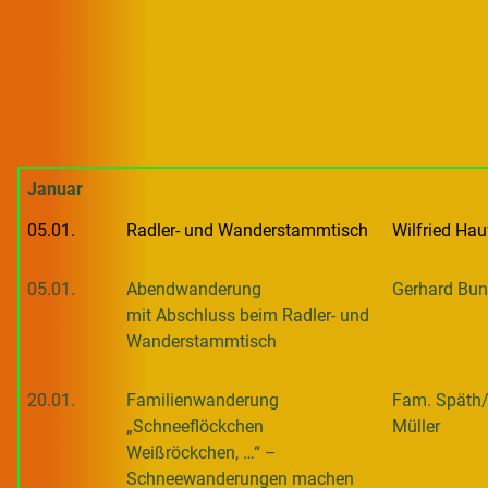
Januar
05.01.
Radler- und Wanderstammtisch
Wilfried
H
au
05.01.
Abendwanderung
Gerhard Bun
mit Abschluss beim Radler- und
Wanderstammtisch
20.01.
Familienwanderung
Fam. Späth
„Schneeflöckchen
Müller
Weißröckchen, …“ –
Schneewanderungen machen