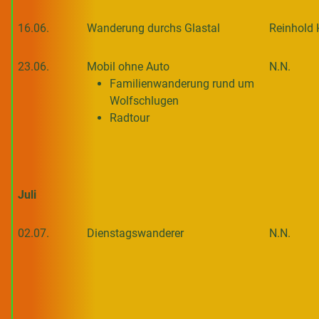
16.06.
Wanderung durchs Glastal
Reinhold 
23.06.
Mobil ohne Auto
N.N.
Familienwanderung rund um
Wolfschlugen
Radtour
Juli
02.07.
Dienstagswanderer
N.N.