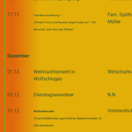
17.11.
Fam. Späth
Familienwanderung –
Müller
„Reineke Fuchs und Gevatter Isegrim laden ein“ – Wir
besuchen „Das Haus des Waldes“
Dezember
01.12.
Weihnachtsmarkt in
Wirtschafts
Wolfschlugen
03.12.
Dienstagswanderer
N.N.
21.12.
Vorstandsc
Waldweihnacht
mit anschließendem gemütlichen Beisammensein im
Albvereinsheim