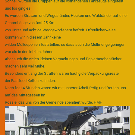
Schnell wurden die Gruppen auf die vorhandenen Fahrzeuge eingeteilt
und los ging es.
Es wurden Straßen- und Wegesränder, Hecken und Waldränder auf einer
Gesamtlänge von fast 25 Km
von Unrat und achtlos Weggeworfenem befreit. Erfreulicherweise
konnten wir in diesem Jahr keine
wilden Mülldeponien feststellen, so dass auch die Müllmenge geringer
war als in den letzten Jahren.
Aber auch die vielen kleinen Verpackungen und Papiertaschentücher
machen sehr viel Mühe.
Besonders entlang der Straßen waren häufig die Verpackungsreste
der Fastfood Ketten zu finden.
Nach f
ast 4 Stunden waren wir mit unserer Arbeit fertig und freuten uns
auf das Mittagessen im
Rössle, das uns von der Gemeinde spendiert wurde. HMF