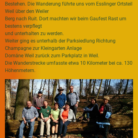
Bestehen. Die Wanderung führte uns vom Esslinger Ortsteil
Weil über den Weiler
Berg nach Ruit. Dort machten wir beim Gaufest Rast um
bestens verpflegt
und unterhalten zu werden.
Weiter ging es unterhalb der Parksiedlung Richtung
Champagne zur Kleingarten Anlage
Domäne Weil zurück zum Parkplatz in Weil.
Die Wanderstrecke umfasste etwa 10 Kilometer bei ca. 130
Höhenmetern.