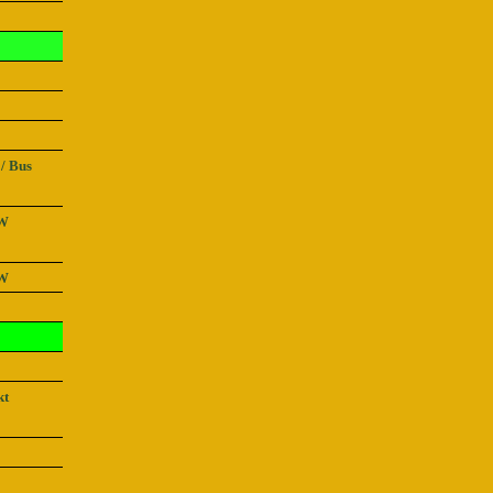
/ Bus
W
W
kt