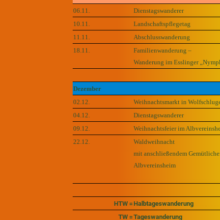
06.11.
Dienstagswanderer
10.11.
Landschaftspflegetag
11.11.
Abschlusswanderung
18.11.
Familienwanderung –
Wanderung im Esslinger „Nymp
Dezember
02.12.
Weihnachtsmarkt in Wolfschlug
04.12.
Dienstagswanderer
09.12.
Weihnachtsfeier im Albvereinsh
22.12.
Waldweihnacht
mit anschließendem Gemütlich
Albvereinsheim
HTW =
Halbtageswanderung
TW =
Tageswanderung