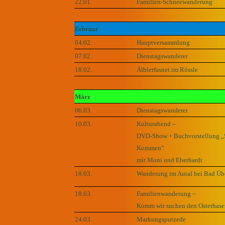
22.01.
Familien-Schneewanderung
Februar
04.02.
Hauptversammlung
07.02.
Dienstagswanderer
18.02.
Älblerfasnet im Rössle
März
06.03.
Dienstagswanderer
10.03.
Kulturabend –
DVD-Show + Buchvorstellung „S
Kommen“
mit Moni und Eberhardt
18.03.
Wanderung im Autal bei Bad Üb
18.03.
Familienwanderung –
Komm wir suchen den Osterhase
24.03.
Markungsputzede