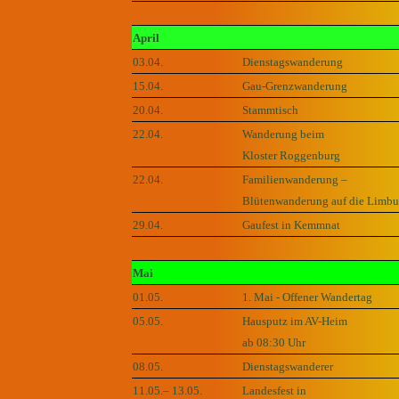
April
03.04.
Dienstagswanderung
15.04.
Gau-Grenzwanderung
20.04.
Stammtisch
22.04.
Wanderung beim
Kloster Roggenburg
22.04.
Familienwanderung –
Blütenwanderung auf die Limbu
29.04.
Gaufest in Kemmnat
Mai
01.05.
1. Mai - Offener Wandertag
05.05.
Hausputz im AV-Heim
ab 08:30 Uhr
08.05.
Dienstagswanderer
11.05.– 13.05.
Landesfest in