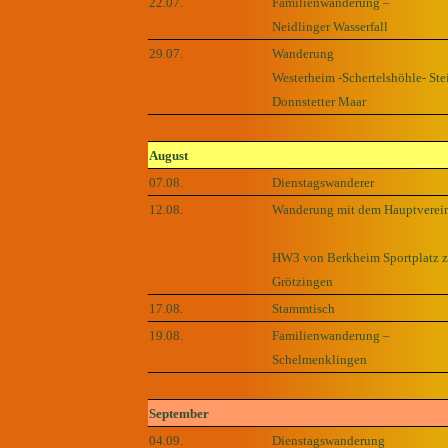
22.07.
Familienwanderung –
Neidlinger Wasserfall
29.07.
Wanderung
Westerheim -Schertelshöhle- Ste
Donnstetter Maar
August
07.08.
Dienstagswanderer
12.08.
Wanderung mit dem Hauptverei
HW3 von Berkheim Sportplatz z
Grötzingen
17.08.
Stammtisch
19.08.
Familienwanderung –
Schelmenklingen
September
04.09.
Dienstagswanderung