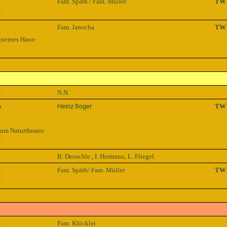
Fam. Späth / Fam. Müller
TW
Fam. Janocha
TW
inernes Haus-
N.N.
n
Heinz Boger
TW
um Naturtheater
B. Deuschle , I. Hermann, L. Fliegel
Fam. Späth/ Fam. Müller
TW
Fam. Klöckler