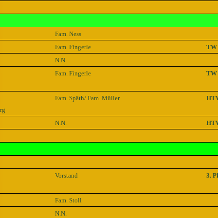
Fam. Ness
Fam. Fingerle
TW
N.N.
Fam. Fingerle
TW 
Fam. Späth/ Fam. Müller
HT
rg
N.N.
HT
Vorstand
3. P
Fam. Stoll
N.N.