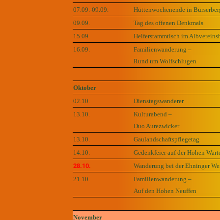
07.09.-09.09.
Hüttenwochenende in Bürserber
09.09.
Tag des offenen Denkmals
15.09.
Helferstammtisch im Albvereins
16.09.
Familienwanderung –
Rund um Wolfschlugen
Oktober
02.10.
Dienstagswanderer
13.10.
Kulturabend –
Duo Aurezwicker
13.10.
Gaulandschaftspflegetag
14.10.
Gedenkfeier auf der Hohen Wart
28.10.
Wanderung bei der Ehninger We
21.10.
Familienwanderung –
Auf den Hohen Neuffen
November