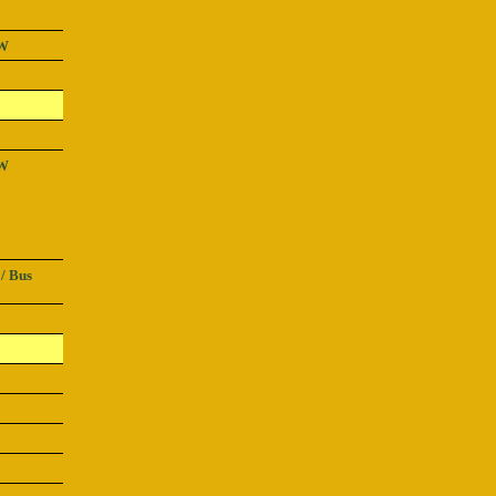
W
W
/ Bus