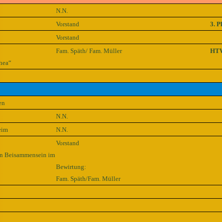
N.N.
Vorstand
3. P
Vorstand
Fam. Späth/ Fam. Müller
HT
hea“
en
N.N.
eim
N.N.
Vorstand
en Beisammensein im
Bewirtung:
Fam. Späth/Fam. Müller