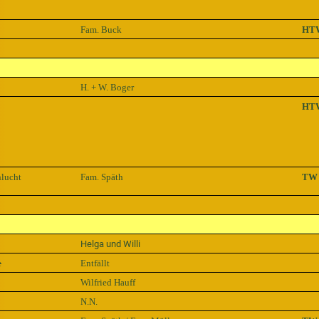
Fam. Buck
HT
H. + W. Boger
HT
lucht
Fam. Späth
TW 
Helga und Willi
e
Entfällt
Wilfried Hauff
N.N.