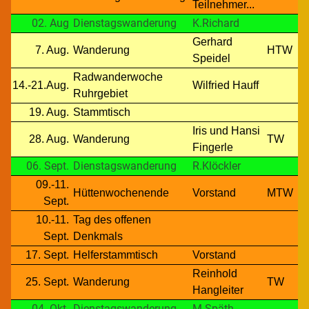
Teilnehmer...
02. Aug
Dienstagswanderung
K.Richard
Gerhard
7. Aug.
Wanderung
HTW
Speidel
Radwanderwoche
14.-21.Aug.
Wilfried Hauff
Ruhrgebiet
19. Aug.
Stammtisch
Iris und Hansi
28. Aug.
Wanderung
TW
Fingerle
06. Sept.
Dienstagswanderung
R.Klöckler
09.-11.
Hüttenwochenende
Vorstand
MTW
Sept.
10.-11.
Tag des offenen
Sept.
Denkmals
17. Sept.
Helferstammtisch
Vorstand
Reinhold
25. Sept.
Wanderung
TW
Hangleiter
04. Okt.
Dienstagswanderung
M.Späth