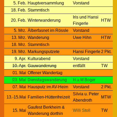
5. Feb.
Hauptversammlung
Vorstand
18. Feb.
Stammtisch
Iris und Hansi
20. Feb.
Winterwanderung
HTW
Fingerle
5. Mrz.
Älberfasnet im Rössle
Vorstand
13. Mrz.
Wanderung
Uwe Hihn
HTW
18. Mrz.
Stammtisch
19. Mrz.
Markungsputzete
Hansi Fingerle
2 Pkt.
9. Apr.
Kulturabend
Vorstand
10. Apr.
Gauwanderung
entfällt
TW
01. Mai
Offener Wandertag
03. Mai
Dienstagswanderung
H.u.W.Boger
07. Mai
Hausputz im AV-Heim
Vorstand
2 Pkt.
Silvia u. Peter
13.-15.Mai
Familien-Hüttenfreizeit
MTW
Abendroth
Gaufest Berkheim &
15. Mai
Willi Stoll
TW
Wanderung dorthin