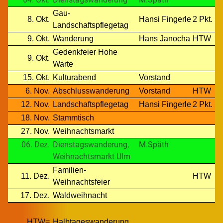
Gau-
8. Okt.
Hansi Fingerle
2 Pkt.
Landschaftspflegetag
9. Okt.
Wanderung
Hans Janocha
HTW
Gedenkfeier Hohe
9. Okt.
Warte
15. Okt.
Kulturabend
Vorstand
6. Nov.
Abschlusswanderung
Vorstand
HTW
12. Nov.
Landschaftspflegetag
Hansi Fingerle
2 Pkt.
18. Nov.
Stammtisch
27. Nov.
Weihnachtsmarkt
06. Dez.
Dienstagswanderung,
M.Späth
Weihnachtsmarkt Ulm
Familien-
11. Dez.
HTW
Weihnachtsfeier
17. Dez.
Waldweihnacht
HTW=
Halbtageswanderung