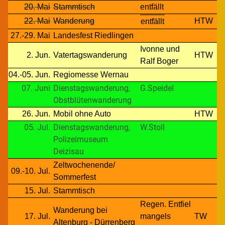
20. Mai
Stammtisch
entfällt
22. Mai
Wanderung
HTW
entfällt
27.-29. Mai
Landesfest Riedlingen
Ivonne und
2. Jun.
Vatertagswanderung
HTW
Ralf Boger
04.-05. Jun.
Regiomesse Wernau
07. Juni
Dienstagswanderung,
G.Speidel
Obstblütenwanderung
26. Jun.
Mobil ohne Auto
HTW
05. Jul.
Dienstagswanderung,
W.Stoll
Polizeimuseum
Deizisau
Zeltwochenende/
09.-10. Jul.
Sommerfest
15. Jul.
Stammtisch
Regen. Entfiel
Wanderung bei
17. Jul.
mangels
TW
Altenburg - Dürrenberg