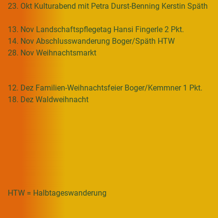
23. Okt Kulturabend mit Petra Durst-Benning Kerstin Späth
13. Nov Landschaftspflegetag Hansi Fingerle 2 Pkt.
14. Nov Abschlusswanderung Boger/Späth HTW
28. Nov Weihnachtsmarkt
12. Dez Familien-Weihnachtsfeier Boger/Kemmner 1 Pkt.
18. Dez Waldweihnacht
HTW = Halbtageswanderung