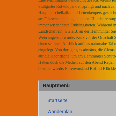
Eine Nachmittagswanderung des Albvereins füh
Stuttgarter Rotwildpark entspringt und nach ca
Hauptmuschelkalks und Lettenkeupers gezeichn
am Flüsschen entlang, an einem Hundedressurpl
immer wieder erste Frühlingsboten. Während in D
Landschaft ein, wie z.B. an der Hemminger Säge
Wein angebaut wurde. Kurz vor der Ortschaft 
einen schönen Ausblick auf das naturnahe Tal u
eingelegt. Von dort ging es abwärts, die Glems
auf die Hochfläche, um am Hemminger Schütze
Hatten doch die Medien auf den Abend Regen ang
bewirtet wurde. Ehrenvorstand Roland Klöckle
Hauptmenü
Startseite
Wanderplan