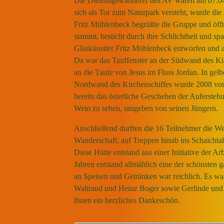
Die Dienstagswanderer des AV waren am 07.04
sich als Tor zum Naturpark versteht, wurde die
Fritz Mühlenbeck begrüßte die Gruppe und öffne
stammt, besticht durch ihre Schlichtheit und s
Glaskünstler Fritz Mühlenbeck entworfen und a
Da war das Tauffenster an der Südwand des Kirc
an die Taufe von Jesus im Fluss Jordan. In gelb
Nordwand des Kirchenschiffes wurde 2008 vom K
bereits das österliche Geschehen der Auferstehu
Wein zu sehen, umgeben von seinen Jüngern.
Anschließend durften die 16 Teilnehmer die Wer
Wanderschaft, auf Treppen hinab ins Schaichta
Diese Hütte entstand aus einer Initiative der A
Jahren entstand allmählich eine der schönste
an Speisen und Getränken war reichlich. Es wa
Waltraud und Heinz Boger sowie Gerlinde und 
ihnen ein herzliches Dankeschön.