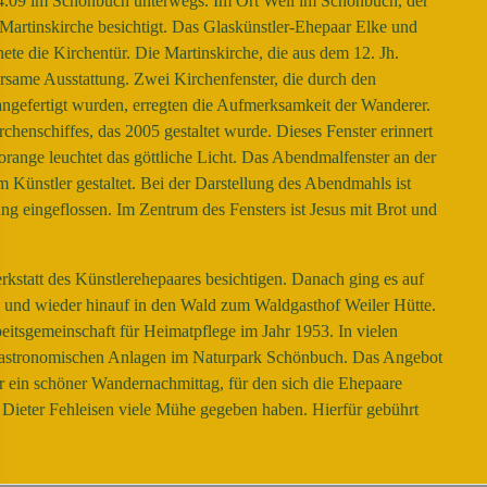
.09 im Schönbuch unterwegs. Im Ort Weil im Schönbuch, der
 Martinskirche besichtigt. Das Glaskünstler-Ehepaar Elke und
te die Kirchentür. Die Martinskirche, die aus dem 12. Jh.
parsame Ausstattung. Zwei Kirchenfenster, die durch den
ngefertigt wurden, erregten die Aufmerksamkeit der Wanderer.
henschiffes, das 2005 gestaltet wurde. Dieses Fenster erinnert
orange leuchtet das göttliche Licht. Das Abendmalfenster an der
ünstler gestaltet. Bei der Darstellung des Abendmahls ist
ng eingeflossen. Im Zentrum des Fensters ist Jesus mit Brot und
kstatt des Künstlerehepaares besichtigen. Danach ging es auf
l und wieder hinauf in den Wald zum Waldgasthof Weiler Hütte.
rbeitsgemeinschaft für Heimatpflege im Jahr 1953. In vielen
n gastronomischen Anlagen im Naturpark Schönbuch. Das Angebot
r ein schöner Wandernachmittag, für den sich die Ehepaare
Dieter Fehleisen viele Mühe gegeben haben. Hierfür gebührt