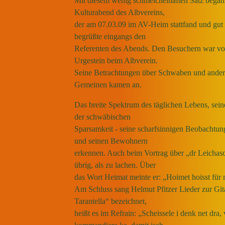
Mit diesem wenig schmeichelhaften Satz begann
Kulturabend des Albvereins,
der am 07.03.09 im AV-Heim stattfand und gut
begrüßte eingangs den
Referenten des Abends. Den Besuchern war von 
Urgestein beim Albverein.
Seine Betrachtungen über Schwaben und ande
Gemeinen kamen an.
Das breite Spektrum des täglichen Lebens, sei
der schwäbischen
Sparsamkeit - seine scharfsinnigen Beobachtun
und seinen Bewohnern
erkennen. Auch beim Vortrag über „dr Leichas
übrig, als zu lachen. Über
das Wort Heimat meinte er: „Hoimet hoisst für 
Am Schluss sang Helmut Pfitzer Lieder zur Git
Tarantella“ bezeichnet,
heißt es im Refrain: „Scheissele i denk net dr