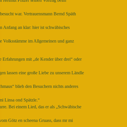
 Helmut Pfitzer seinen Vortrag beim
 besucht war.
Vertrauensmann Bernd Späth
Anfang an klar: hier ist schwäbisches
re Volksstämme im Allgemeinen und ganz
ne Erfahrungen mit „de Kender über drei“ oder
gen lassen eine große Liebe zu unserem Ländle
chmaus“ blieb den Besuchern nichts anderes
mi Linsa ond Spätzle.“
arre. Bei einem Lied, das er als „Schwäbische
a, vom Götz en scheena Gruass, dass mr mi