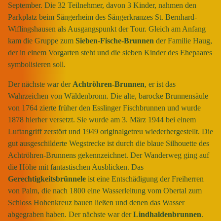
September. Die 32 Teilnehmer, davon 3 Kinder, nahmen den
Parkplatz beim Sängerheim des Sängerkranzes St. Bernhard-
Wiflingshausen als Ausgangspunkt der Tour. Gleich am Anfang
kam die Gruppe zum
Sieben-Fische-Brunnen
der Familie Haug,
der in einem Vorgarten steht und die sieben Kinder des Ehepaares
symbolisieren soll.
Der nächste war der
Achtröhren-Brunnen
, er ist das
Wahrzeichen von Wäldenbronn. Die alte, barocke Brunnensäule
von 1764 zierte früher den Esslinger Fischbrunnen und wurde
1878 hierher versetzt. Sie wurde am 3. März 1944 bei einem
Luftangriff zerstört und 1949 originalgetreu wiederhergestellt. Die
gut ausgeschilderte Wegstrecke ist durch die blaue Silhouette des
Achtröhren-Brunnens gekennzeichnet. Der Wanderweg ging auf
die Höhe mit fantastischen Ausblicken. Das
Gerechtigkeitsbrünnele
ist eine Entschädigung der Freiherren
von Palm, die nach 1800 eine Wasserleitung vom Obertal zum
Schloss Hohenkreuz bauen ließen und denen das Wasser
abgegraben haben. Der nächste war der
Lindhaldenbrunnen
.