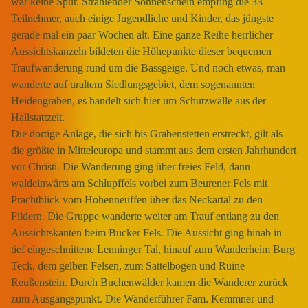
war keine Spur. Strahlender Sonnenschein empfing die 33
Teilnehmer, auch einige Jugendliche und Kinder, das jüngste
gerade mal ein paar Wochen alt. Eine ganze Reihe herrlicher
Aussichtskanzeln bildeten die Höhepunkte dieser bequemen
Traufwanderung rund um die Bassgeige. Und noch etwas, man
wanderte auf uraltem Siedlungsgebiet, dem sogenannten
Heidengraben, es handelt sich hier um Schutzwälle aus der
Hallstattzeit.
Die dortige Anlage, die sich bis Grabenstetten erstreckt, gilt als
die größte in Mitteleuropa und stammt aus dem ersten Jahrhundert
vor Christi. Die Wanderung ging über freies Feld, dann
waldeinwärts am Schlupffels vorbei zum Beurener Fels mit
Prachtblick vom Hohenneuffen über das Neckartal zu den
Fildern. Die Gruppe wanderte weiter am Trauf entlang zu den
Aussichtskanten beim Bucker Fels. Die Aussicht ging hinab in
tief eingeschnittene Lenninger Tal, hinauf zum Wanderheim Burg
Teck, dem gelben Felsen, zum Sattelbogen und Ruine
Reußenstein. Durch Buchenwälder kamen die Wanderer zurück
zum Ausgangspunkt. Die Wanderführer Fam. Kemmner und